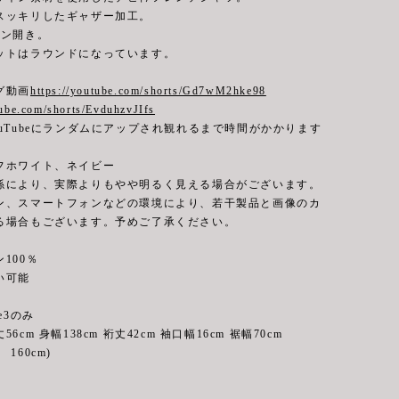
スッキリしたギャザー加工。
タン開き。
ットはラウンドになっています。
グ動画
https://youtube.com/shorts/Gd7wM2hke98
tube.com/shorts/EvduhzvJIfs
uTubeにランダムにアップされ観れるまで時間がかかります
フホワイト、ネイビー
係により、実際よりもやや明るく見える場合がございます。
ン、スマートフォンなどの環境により、若干製品と画像のカ
る場合もございます。予めご了承ください。
100％
可能
e3のみ
 身幅138cm 裄丈42cm 袖口幅16cm 裾幅70cm
160cm)