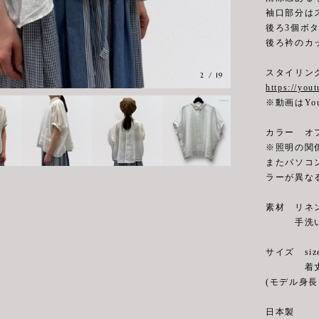
袖口部分は
後ろ3個ボ
後ろ衿のカ
スタイリン
2
/
19
https://you
※動画はYo
カラー オ
※照明の関
またパソコ
ラーが異な
素材 リネン
手洗い
サイズ siz
着丈56cm
(モデル身長 
日本製