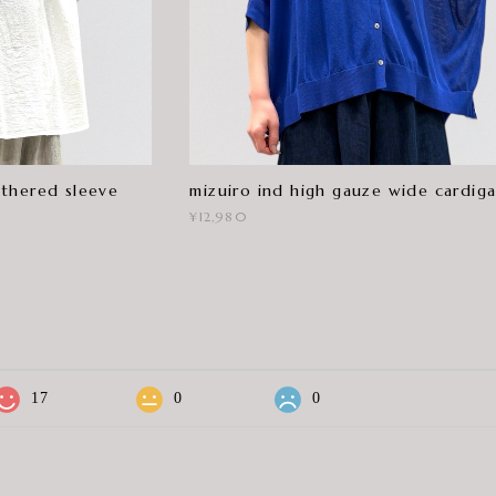
thered sleeve
mizuiro ind high gauze wide cardig
¥12,980
17
0
0