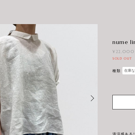
nume li
¥22,000
SOLD OUT
種類
清涼感ある