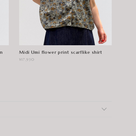
an
Midi Umi flower print scarflike shirt
¥17,930