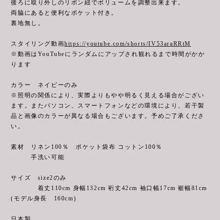
後ろに取り外しのリボン紐でボリュームを調整出来ます。
両脇にあると便利なポケット付き。
裏地無し。
スタイリング動画
https://youtube.com/shorts/IV53araRRtM
※動画はYouTubeにランダムにアップされ観れるまで時間がかか
ります
カラー ネイビーのみ
※照明の関係により、実際よりもやや明るく見える場合がござい
ます。またパソコン、スマートフォンなどの環境により、若干製
品と画像のカラーが異なる場合もございます。予めご了承くださ
い。
素材 リネン100％ ポケット袋布 コットン100％
手洗い可能
サイズ size2のみ
着丈110cm 身幅132cm 裄丈42cm 袖口幅17cm 裾幅81cm
(モデル身長 160cm)
日本製