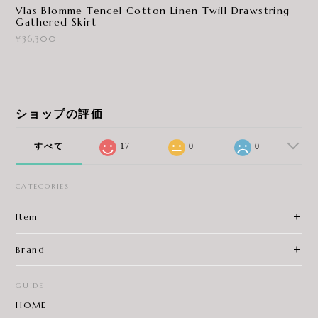
Vlas Blomme Tencel Cotton Linen Twill Drawstring
Gathered Skirt
¥36,300
ショップの評価
すべて
17
0
0
CATEGORIES
Item
Brand
GUIDE
HOME