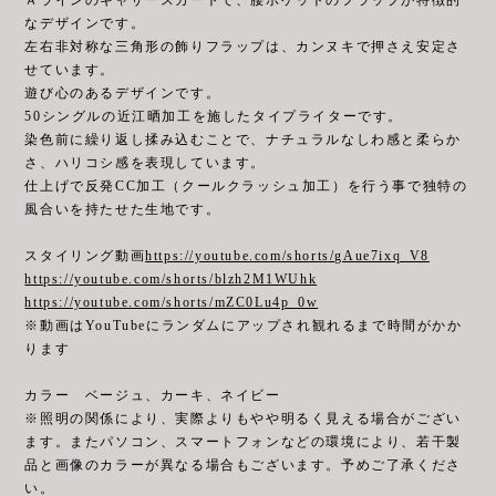
なデザインです。
左右非対称な三角形の飾りフラップは、カンヌキで押さえ安定さ
せています。
遊び心のあるデザインです。
50シングルの近江晒加工を施したタイプライターです。
染色前に繰り返し揉み込むことで、ナチュラルなしわ感と柔らか
さ、ハリコシ感を表現しています。
仕上げで反発CC加工（クールクラッシュ加工）を行う事で独特の
風合いを持たせた生地です。
スタイリング動画
https://youtube.com/shorts/gAue7ixq_V8
https://youtube.com/shorts/blzh2M1WUhk
https://youtube.com/shorts/mZC0Lu4p_0w
※動画はYouTubeにランダムにアップされ観れるまで時間がかか
ります
カラー ベージュ、カーキ、ネイビー
※照明の関係により、実際よりもやや明るく見える場合がござい
ます。またパソコン、スマートフォンなどの環境により、若干製
品と画像のカラーが異なる場合もございます。予めご了承くださ
い。