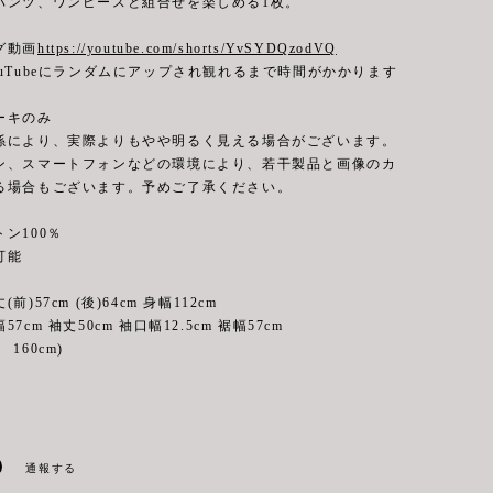
パンツ、ワンピースと組合せを楽しめる1枚。
グ動画
https://youtube.com/shorts/YvSYDQzodVQ
uTubeにランダムにアップされ観れるまで時間がかかります
ーキのみ
係により、実際よりもやや明るく見える場合がございます。
ン、スマートフォンなどの環境により、若干製品と画像のカ
る場合もございます。予めご了承ください。
ン100％
能
前)57cm (後)64cm 身幅112cm
 袖丈50cm 袖口幅12.5cm 裾幅57cm
160cm)
通報する