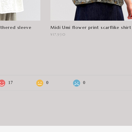
thered sleeve
Midi Umi flower print scarflike shirt
¥17,930
17
0
0