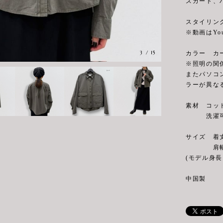
スカート、
スタイリン
※動画はYo
3
/
15
カラー カ
※照明の関
またパソコ
ラーが異な
素材 コット
洗濯可
サイズ 着丈(
肩幅57cm
(モデル身長 
中国製