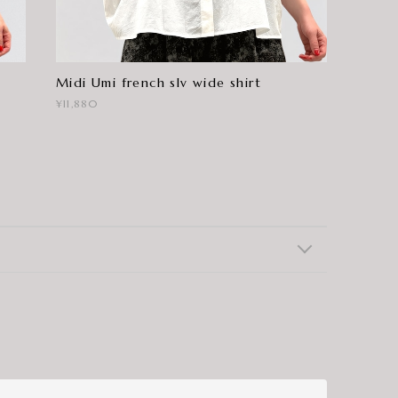
Midi Umi french slv wide shirt
¥11,880